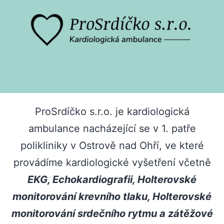
Přejít
k
obsahu
ProSrdíčko
s.r.o.
ProSrdíčko s.r.o. je kardiologická
ambulance nacházející se v 1. patře
polikliniky v Ostrově nad Ohří, ve které
provádíme kardiologické vyšetření včetně
EKG, Echokardiografii, Holterovské
monitorování krevního tlaku, Holterovské
monitorování srdečního rytmu a zátěžové