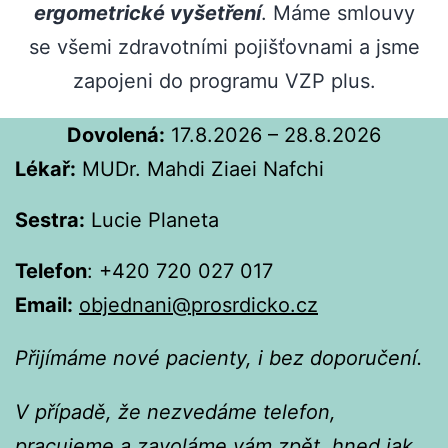
ergometrické vyšetření
. Máme smlouvy
se všemi zdravotními pojišťovnami a jsme
zapojeni do programu VZP plus.
Dovolená:
17.8.2026 – 28.8.2026
Lékař:
MUDr. Mahdi Ziaei Nafchi
Sestra:
Lucie Planeta
Telefon
: +420 720 027 017
Email:
objednani@prosrdicko.cz
Přijímáme nové pacienty, i bez doporučení.
V případě, že nezvedáme telefon,
pracujeme a zavoláme vám zpět, hned jak